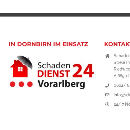
IN DORNBIRN IM EINSATZ
KONTAK
Schaden
Strele I
Riedweg
A 6850 
0664/ 8
info@sd2
24/ 7 No