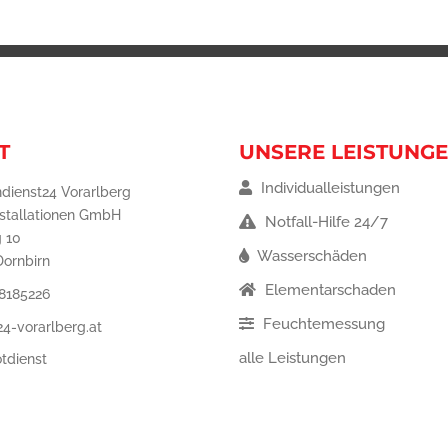
T
UNSERE LEISTUNG
Individualleistungen
dienst24 Vorarlberg
nstallationen GmbH
Notfall-Hilfe 24/7
 10
Wasserschäden
Dornbirn
Elementarschaden
8185226
Feuchtemessung
4-vorarlberg.at
alle Leistungen
tdienst