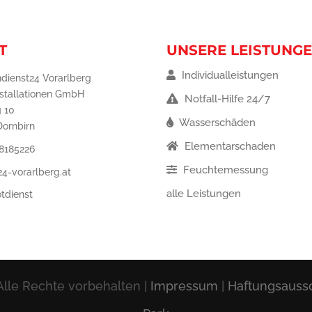
T
UNSERE LEISTUNG
Individualleistungen
dienst24 Vorarlberg
nstallationen GmbH
Notfall-Hilfe 24/7
 10
Wasserschäden
Dornbirn
Elementarschaden
8185226
Feuchtemessung
4-vorarlberg.at
alle Leistungen
tdienst
lle Rechte vorbehalten |
Impressum
|
Haftungsauss