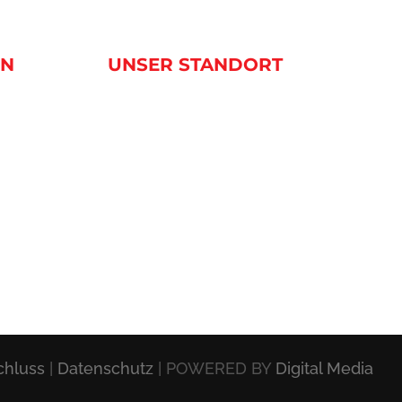
EN
UNSER STANDORT
chluss
|
Datenschutz
| POWERED BY
Digital Media