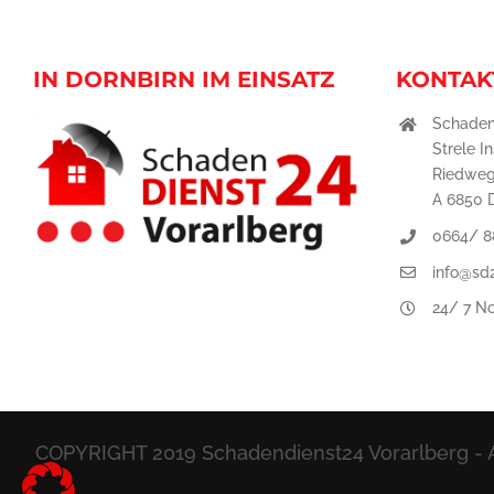
IN DORNBIRN IM EINSATZ
KONTAK
Schaden
Strele I
Riedweg
A 6850 
0664/ 8
info@sd2
24/ 7 No
COPYRIGHT 2019 Schadendienst24 Vorarlberg - A