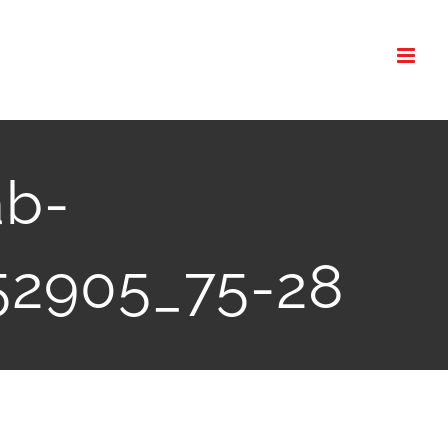
ab-
52905_75-28