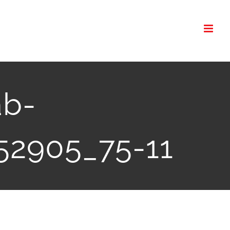
ab-
52905_75-11