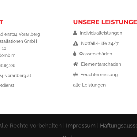
T
UNSERE LEISTUNG
Individualleistungen
dienst24 Vorarlberg
nstallationen GmbH
Notfall-Hilfe 24/7
 10
Wasserschäden
Dornbirn
Elementarschaden
8185226
Feuchtemessung
4-vorarlberg.at
alle Leistungen
tdienst
lle Rechte vorbehalten |
Impressum
|
Haftungsauss