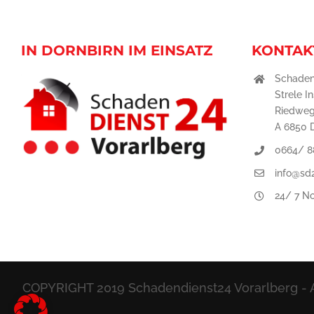
IN DORNBIRN IM EINSATZ
KONTAK
Schaden
Strele I
Riedweg
A 6850 
0664/ 8
info@sd2
24/ 7 No
COPYRIGHT 2019 Schadendienst24 Vorarlberg - A