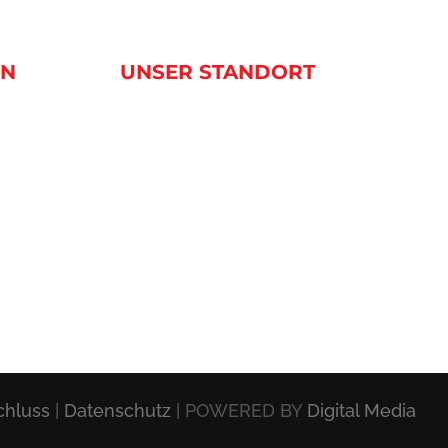
EN
UNSER STANDORT
chluss
|
Datenschutz
| POWERED BY
Digital Media