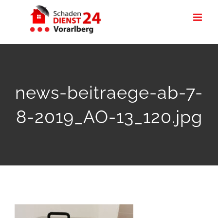
Zum
Inhalt
springen
news-beitraege-ab-7-
8-2019_AO-13_120.jpg