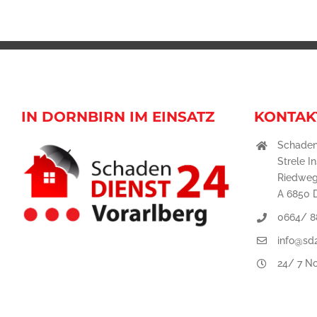
IN DORNBIRN IM EINSATZ
KONTAK
Schaden
Strele I
Riedweg
A 6850 
0664/ 8
info@sd2
24/ 7 No