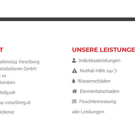
T
UNSERE LEISTUNG
Individualleistungen
dienst24 Vorarlberg
nstallationen GmbH
Notfall-Hilfe 24/7
 10
Wasserschäden
Dornbirn
Elementarschaden
8185226
Feuchtemessung
4-vorarlberg.at
alle Leistungen
tdienst