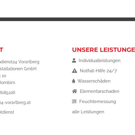
T
UNSERE LEISTUNG
Individualleistungen
dienst24 Vorarlberg
nstallationen GmbH
Notfall-Hilfe 24/7
 10
Wasserschäden
Dornbirn
Elementarschaden
8185226
Feuchtemessung
4-vorarlberg.at
alle Leistungen
tdienst