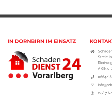
IN DORNBIRN IM EINSATZ
KONTAK
Schaden
Strele I
Riedweg
A 6850 
0664/ 8
info@sd2
24/ 7 No