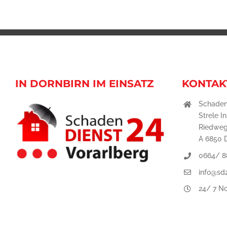
IN DORNBIRN IM EINSATZ
KONTAK
Schaden
Strele I
Riedweg
A 6850 
0664/ 8
info@sd2
24/ 7 No