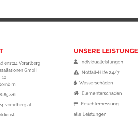
T
UNSERE LEISTUNG
Individualleistungen
dienst24 Vorarlberg
nstallationen GmbH
Notfall-Hilfe 24/7
 10
Wasserschäden
Dornbirn
Elementarschaden
8185226
Feuchtemessung
4-vorarlberg.at
alle Leistungen
tdienst