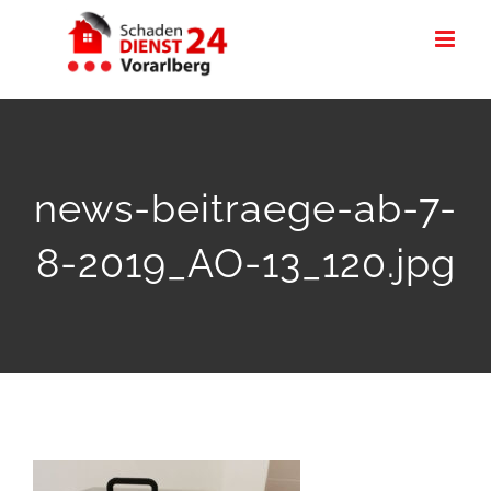
Zum
Inhalt
springen
news-beitraege-ab-7-
8-2019_AO-13_120.jpg