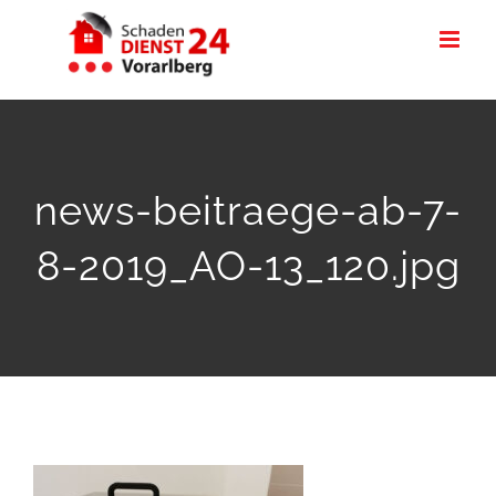
Zum
Inhalt
springen
news-beitraege-ab-7-
8-2019_AO-13_120.jpg