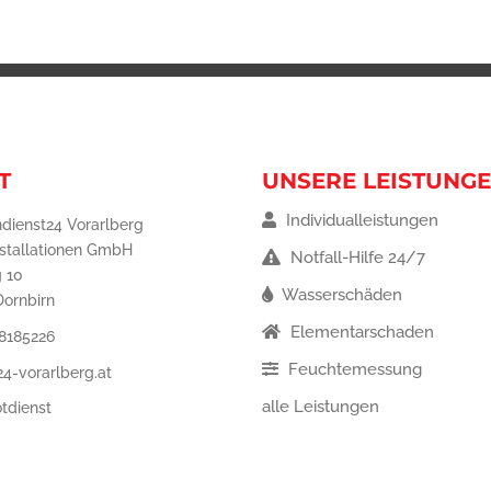
T
UNSERE LEISTUNG
Individualleistungen
dienst24 Vorarlberg
nstallationen GmbH
Notfall-Hilfe 24/7
 10
Wasserschäden
Dornbirn
Elementarschaden
8185226
Feuchtemessung
4-vorarlberg.at
alle Leistungen
tdienst