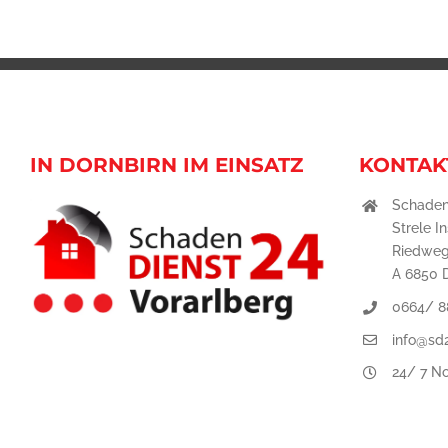
IN DORNBIRN IM EINSATZ
KONTAK
Schaden
Strele I
Riedweg
A 6850 
0664/ 8
info@sd2
24/ 7 No