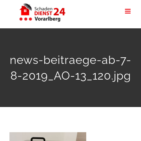
Zum
Inhalt
springen
news-beitraege-ab-7-
8-2019_AO-13_120.jpg